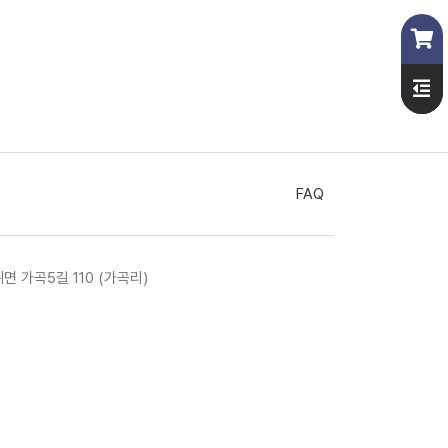
FAQ
위면 가곡5길 110 (가곡리)