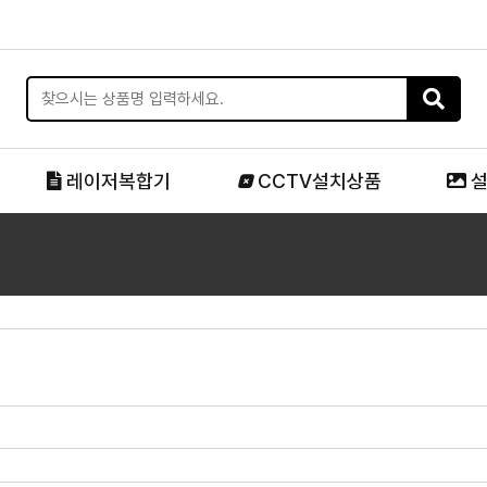
레이저복합기
CCTV설치상품
설