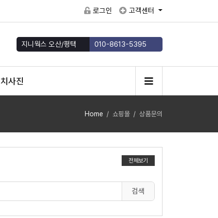
로그인
고객센터
지니웍스 오산/평택
010-8613-5395
치사진
Home
쇼핑몰
상품문의
전체보기
검색