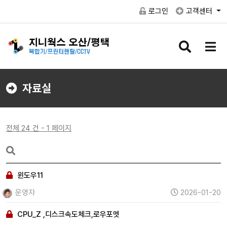
로그인
고객센터
검
메
색
뉴
버
버
튼
튼
자료실
전체 24 건 - 1 페이지
윈도우11
운영자
2026-01-20
CPU_Z ,디스크속도체크,로우포멧