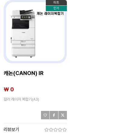
히트
인기
캐논(CANON) IR
₩ 0
컬러 레이저 복합기(A3)
리뷰보기