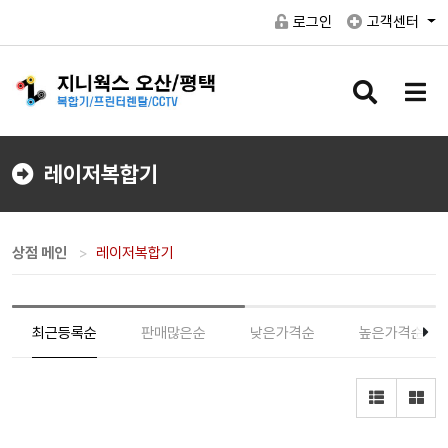
로그인
고객센터
검
메
색
뉴
버
버
튼
튼
레이저복합기
상점 메인
레이저복합기
최근등록순
판매많은순
낮은가격순
높은가격순