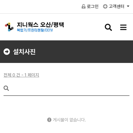
로그인
고객센터
검
메
색
뉴
버
버
튼
튼
설치사진
전체 0 건 - 1 페이지
게시물이 없습니다.