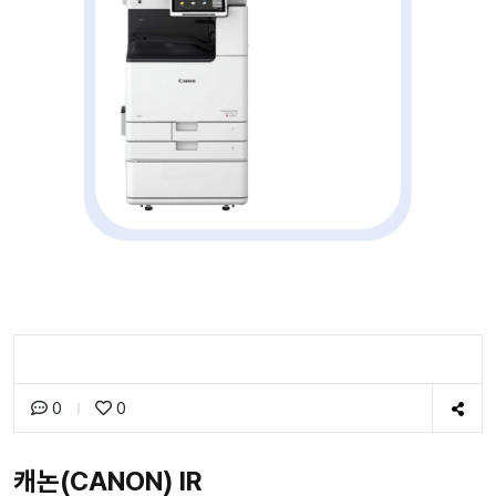
0
0
캐논(CANON) IR