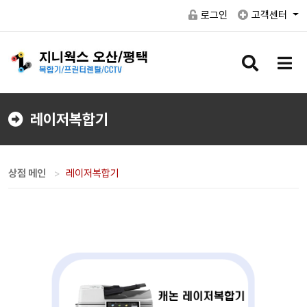
로그인
고객센터
검
메
색
뉴
버
버
튼
튼
레이저복합기
상점 메인
레이저복합기